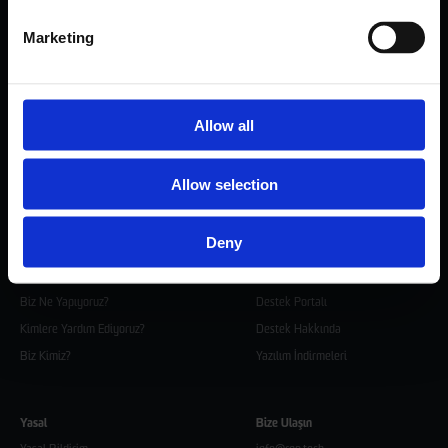
IBM Cloud
Marketing
Teknolojiler
Daha fazla
Carbonite
İş Ortakları
Allow all
Cohesity
Etkinlikler
IBM (Protect Plus)
Kaynaklar
Allow selection
Zadara
Kariyer
Zerto Technology
Deny
RNG Technology
Destek
Biz Ne Yapıyoruz?
Destek Portalı
Kimlere Yardım Ediyoruz?
Destek Hakkında
Biz Kimiz?
Yazılım İndirmeleri
Yasal
Bize Ulaşın