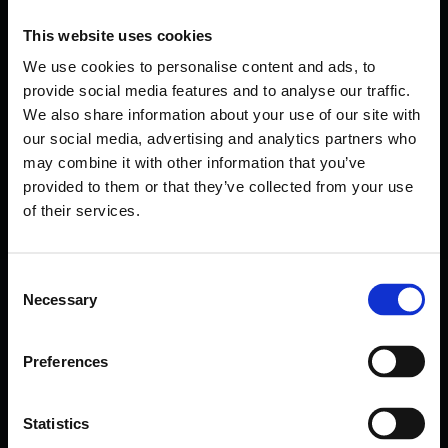
This website uses cookies
We use cookies to personalise content and ads, to
provide social media features and to analyse our traffic.
Telefon:
0 850 305 29 00
We also share information about your use of our site with
E-posta:
destek@rng.tech
our social media, advertising and analytics partners who
may combine it with other information that you’ve
provided to them or that they’ve collected from your use
of their services.
Consent
Necessary
Selection
Servisler
Hedef veri merkezleri
Ortak Bulut Servisi
RNG Technology
Preferences
Yedekleme Servisi
Tesis içi
Olağanüstü Durum Kurtarma Servisi
Amazon
Statistics
İş Sürekliliği Servisi
Azure