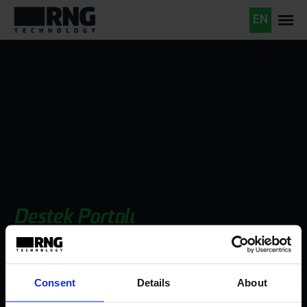
EN
Destek Portalı
RNG Technology, tüm kritik sorunlar ve istekler için
Consent
Details
About
7x24 destek sağlar.
Kritik konular için lütfen telefon ile iletişime geçiniz.