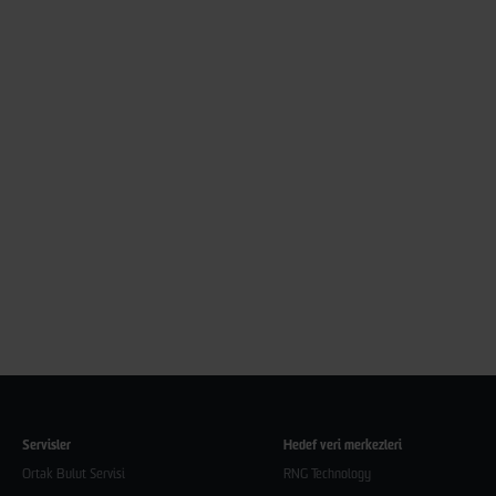
Servisler
Hedef veri merkezleri
Ortak Bulut Servisi
RNG Technology