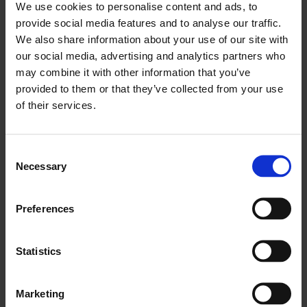
ölçeklenebilirliğinden, size ek iş yükü oluşturmadan,
We use cookies to personalise content and ads, to
provide social media features and to analyse our traffic.
yararlanmanıza yardımcı olmak için yönetir ve
We also share information about your use of our site with
destekleriz. Uzman teknik ekibimiz, proaktif olay
our social media, advertising and analytics partners who
çözümü ve ayrıntılı raporlama dahil olmak üzere
may combine it with other information that you’ve
365 gün 7/24 izleme ve destek sağlar.
provided to them or that they’ve collected from your use
of their services.
Üretim Sistemleri için kullandığımız teknolojiler
ve araçlar:
Consent
Necessary
Selection
VMware Software Defined Data Center
Preferences
Zadara EDGE Cloud
Docker
Statistics
Kubernetes
Marketing