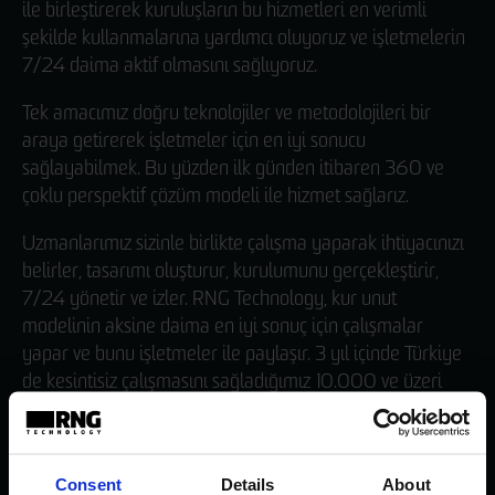
ile birleştirerek kuruluşların bu hizmetleri en verimli
şekilde kullanmalarına yardımcı oluyoruz ve işletmelerin
7/24 daima aktif olmasını sağlıyoruz.
Tek amacımız doğru teknolojiler ve metodolojileri bir
araya getirerek işletmeler için en iyi sonucu
sağlayabilmek. Bu yüzden ilk günden itibaren 360 ve
çoklu perspektif çözüm modeli ile hizmet sağlarız.
Uzmanlarımız sizinle birlikte çalışma yaparak ihtiyacınızı
belirler, tasarımı oluşturur, kurulumunu gerçekleştirir,
7/24 yönetir ve izler. RNG Technology, kur unut
modelinin aksine daima en iyi sonuç için çalışmalar
yapar ve bunu işletmeler ile paylaşır. 3 yıl içinde Türkiye
de kesintisiz çalışmasını sağladığımız 10.000 ve üzeri
sanal sunucu bunun kanıtıdır.
Consent
Details
About