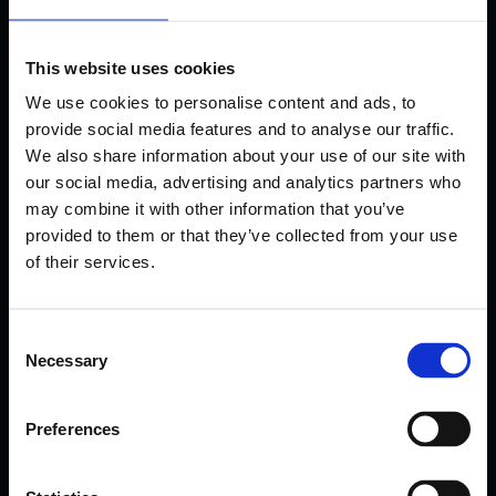
This website uses cookies
%100 Esneklik
We use cookies to personalise content and ads, to
%100 Ölçeklenebilir
provide social media features and to analyse our traffic.
We also share information about your use of our site with
Kurumsal özellikler
our social media, advertising and analytics partners who
Anında Kullanmaya Başlayın
may combine it with other information that you’ve
Büyüdükçe öde
provided to them or that they’ve collected from your use
Kullandığın kadar öde
of their services.
Kurumsal özelliklere sahip Backup/DR altyapınızı
Consent
dilediğiniz an dilediğiniz ölçekten hayata geçirin ve
Necessary
Selection
sadece gerçek kullanıma bağlı olarak ödeme yapın!
Preferences